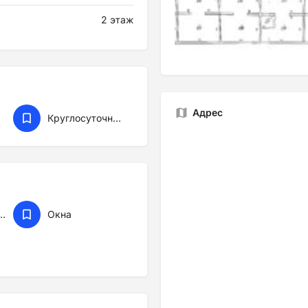
2 этаж
посмотреть вживую
одромная
Адрес
Круглосуточный доступ
 потолки (3м+)
Окна