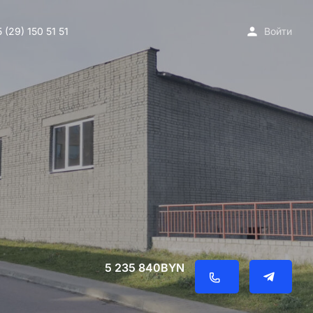
 (29) 150 51 51
Войти
5 235 840
BYN