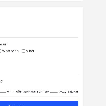
ься?
WhatsApp
Viber
т?