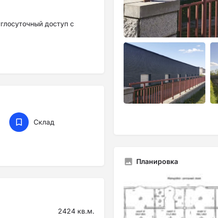
углосуточный доступ с
. на 1 этаже), к двум
0 и светильники в каждом
Склад
Планировка
2424 кв.м.