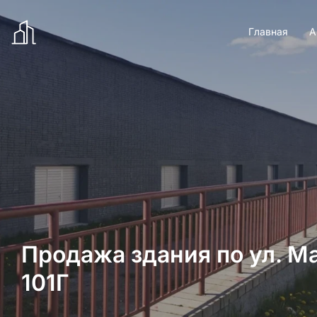
Главная
А
Продажа здания по ул. Ма
101Г