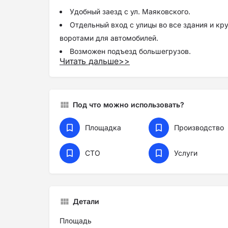
Удобный заезд с ул. Маяковского.
Отдельный вход с улицы во все здания и кр
воротами для автомобилей.
Возможен подъезд большегрузов.
Читать дальше
>>
Высокие потолки (2,72 м. на 0 этаже и 4,14 м
этажам есть доступ с земли и подъезд
Двухэтажный комплекс складов с боксами
Под что можно использовать?
Коммуникации:
электричество на 40 кВт (розетки 220 + 38
Площадка
Производство
боксе + счетчики)
СТО
Услуги
Отделка:
Полностью заменена кровля
Покрашено здание
Установлены секционные ворота с дверьми
Детали
Проведено эл-во и счетчики
Площадь