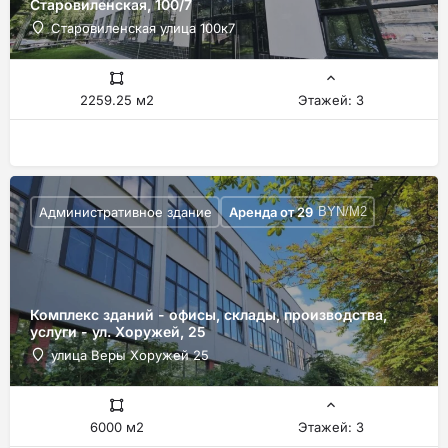
Старовиленская, 100/7
Старовиленская улица 100к7
2259.25 м2
Этажей: 3
Административное здание
Аренда от
29
BYN/М2
Комплекс зданий - офисы, склады, производства,
услуги - ул. Хоружей, 25
улица Веры Хоружей 25
6000 м2
Этажей: 3